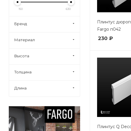
150
630
Плинтус дюро
Бренд
Fargo п042
230 ₽
Материал
Высота
Толщина
Длина
Плинтус Q Deco