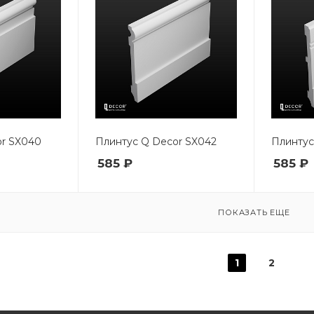
or SX040
Плинтус Q Decor SX042
Плинтус
585 ₽
585 ₽
ПОКАЗАТЬ ЕЩЕ
1
2