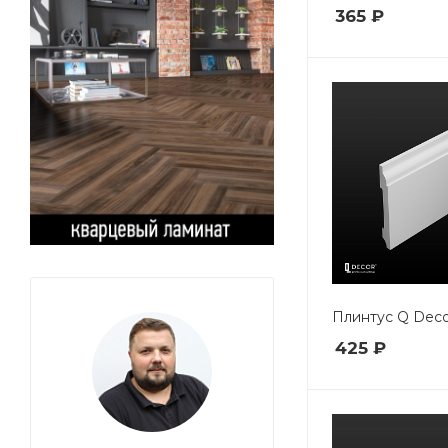
365 ₽
Плинтус Q Deco
425 ₽