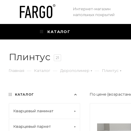
Интернет-магазин
напольных покрытий
КАТАЛОГ
Плинтус
21
—
—
—
Главная
Каталог
Дюрополимер
Плинтус
По цене (возрастан
КАТАЛОГ
Кварцевый ламинат
Кварцевый паркет