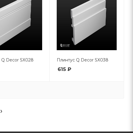
 Q Decor SX028
Плинтус Q Decor SX038
615 ₽