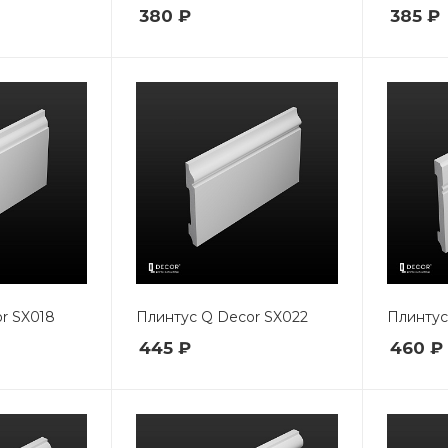
380 ₽
385 ₽
r SX018
Плинтус Q Decor SX022
Плинтус
445 ₽
460 ₽