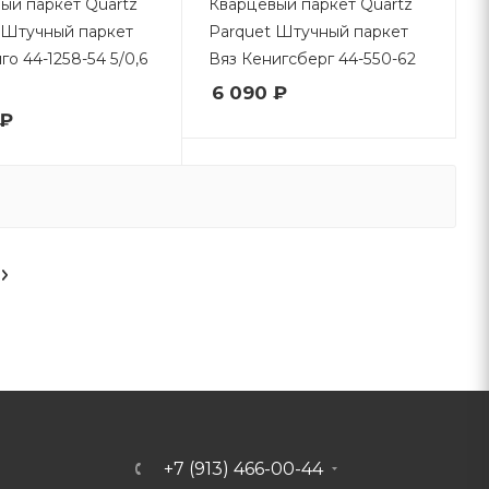
ый паркет Quartz
Кварцевый паркет Quartz
 Штучный паркет
Parquet Штучный паркет
о 44-1258-54 5/0,6
Вяз Кенигсберг 44-550-62
6 090 ₽
 ₽
+7 (913) 466-00-44