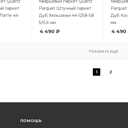
ет Quartz
Кварцевый паркет Quartz
Кварцев
ый паркет
Parquet Штучный паркет
Parquet
Латте 44-
Дуб Хельсинки 44-1258-58
Дуб Конг
5/0,6 мм
мм
4 490 ₽
4 490
ПОКАЗАТЬ ЕЩЕ
1
2
ПОМОЩЬ