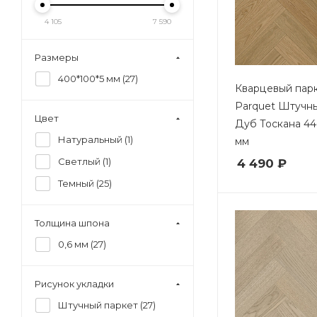
4 105
7 590
Размеры
400*100*5 мм (
27
)
Кварцевый парк
Parquet Штучн
Цвет
Дуб Тоскана 44
Натуральный (
1
)
мм
Светлый (
1
)
4 490 ₽
Темный (
25
)
Толщина шпона
0,6 мм (
27
)
Рисунок укладки
Штучный паркет (
27
)