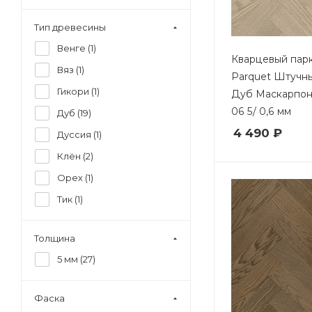
Тип древесины
Венге (
1
)
Кварцевый парк
Вяз (
1
)
Parquet Штучн
Гикори (
1
)
Дуб Маскарпоне
06 5/ 0,6 мм
Дуб (
19
)
4 490 ₽
Дуссия (
1
)
Клён (
2
)
Орех (
1
)
Тик (
1
)
Толщина
5 мм (
27
)
Фаска